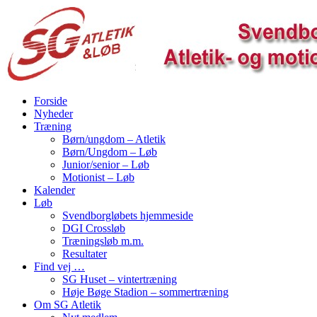
Forside
Nyheder
Træning
Børn/ungdom – Atletik
Børn/Ungdom – Løb
Junior/senior – Løb
Motionist – Løb
Kalender
Løb
Svendborgløbets hjemmeside
DGI Crossløb
Træningsløb m.m.
Resultater
Find vej …
SG Huset – vintertræning
Høje Bøge Stadion – sommertræning
Om SG Atletik