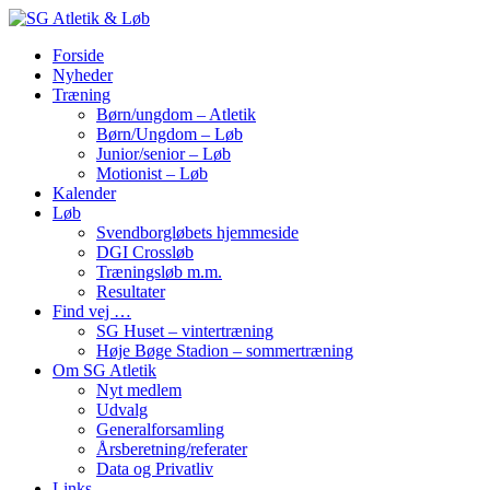
Forside
Nyheder
Træning
Børn/ungdom – Atletik
Børn/Ungdom – Løb
Junior/senior – Løb
Motionist – Løb
Kalender
Løb
Svendborgløbets hjemmeside
DGI Crossløb
Træningsløb m.m.
Resultater
Find vej …
SG Huset – vintertræning
Høje Bøge Stadion – sommertræning
Om SG Atletik
Nyt medlem
Udvalg
Generalforsamling
Årsberetning/referater
Data og Privatliv
Links