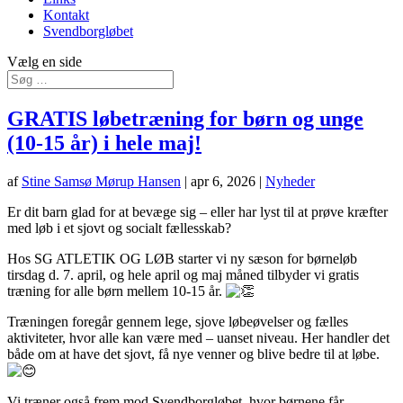
Kontakt
Svendborgløbet
Vælg en side
GRATIS løbetræning for børn og unge
(10-15 år) i hele maj!
af
Stine Samsø Mørup Hansen
|
apr 6, 2026
|
Nyheder
Er dit barn glad for at bevæge sig – eller har lyst til at prøve kræfter
med løb i et sjovt og socialt fællesskab?
Hos SG ATLETIK OG LØB starter vi ny sæson for børneløb
tirsdag d. 7. april, og hele april og maj måned tilbyder vi gratis
træning for alle børn mellem 10-15 år.
Træningen foregår gennem lege, sjove løbeøvelser og fælles
aktiviteter, hvor alle kan være med – uanset niveau. Her handler det
både om at have det sjovt, få nye venner og blive bedre til at løbe.
Vi træner også frem mod Svendborgløbet, hvor børnene får