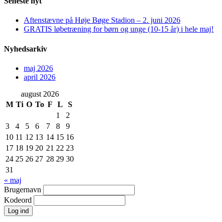
Seneste nyt
Aftenstævne på Høje Bøge Stadion – 2. juni 2026
GRATIS løbetræning for børn og unge (10-15 år) i hele maj!
Nyhedsarkiv
maj 2026
april 2026
august 2026
M
Ti
O
To
F
L
S
1
2
3
4
5
6
7
8
9
10
11
12
13
14
15
16
17
18
19
20
21
22
23
24
25
26
27
28
29
30
31
« maj
Brugernavn
Kodeord