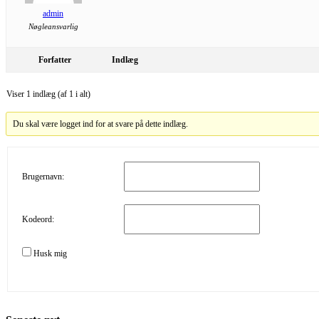
admin
Nøgleansvarlig
Forfatter
Indlæg
Viser 1 indlæg (af 1 i alt)
Du skal være logget ind for at svare på dette indlæg.
Brugernavn:
Kodeord:
Husk mig