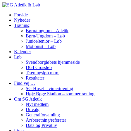
Forside
Nyheder
Træning
Børn/ungdom – Atletik
Børn/Ungdom – Løb
Junior/senior – Løb
Motionist – Løb
Kalender
Løb
Svendborgløbets hjemmeside
DGI Crossløb
Træningsløb m.m.
Resultater
Find vej …
SG Huset – vintertræning
Høje Bøge Stadion – sommertræning
Om SG Atletik
Nyt medlem
Udvalg
Generalforsamling
Årsberetning/referater
Data og Privatliv
Links