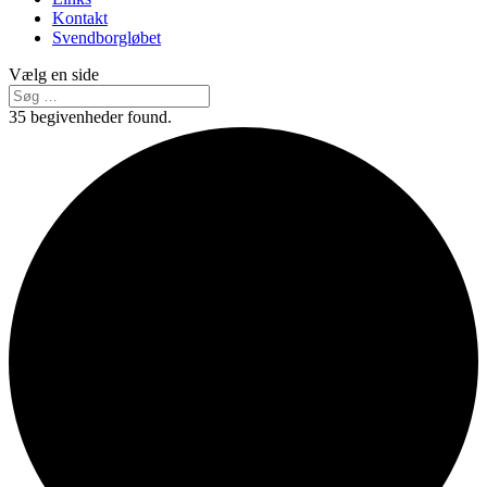
Kontakt
Svendborgløbet
Vælg en side
35 begivenheder found.