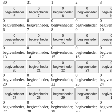
30
31
1
2
3
0
0
0
0
begivenheder
begivenheder
begivenheder
begivenheder
begive
6
7
8
9
1
0
0
0
0
0
begivenheder,
begivenheder,
begivenheder,
begivenheder,
begiven
6
7
8
9
10
0
0
0
0
begivenheder
begivenheder
begivenheder
begivenheder
begive
13
14
15
16
1
0
0
0
0
0
begivenheder,
begivenheder,
begivenheder,
begivenheder,
begiven
13
14
15
16
17
0
0
0
0
begivenheder
begivenheder
begivenheder
begivenheder
begive
20
21
22
23
2
0
0
0
0
0
begivenheder,
begivenheder,
begivenheder,
begivenheder,
begiven
20
21
22
23
24
0
0
0
0
begivenheder
begivenheder
begivenheder
begivenheder
begive
27
28
29
30
0
0
0
0
0
begivenheder,
begivenheder,
begivenheder,
begivenheder,
begiven
27
28
29
30
1