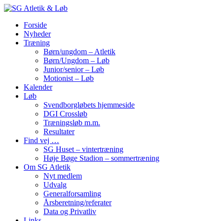
Forside
Nyheder
Træning
Børn/ungdom – Atletik
Børn/Ungdom – Løb
Junior/senior – Løb
Motionist – Løb
Kalender
Løb
Svendborgløbets hjemmeside
DGI Crossløb
Træningsløb m.m.
Resultater
Find vej …
SG Huset – vintertræning
Høje Bøge Stadion – sommertræning
Om SG Atletik
Nyt medlem
Udvalg
Generalforsamling
Årsberetning/referater
Data og Privatliv
Links