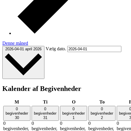
Denne måned
Vælg dato.
2026-04-01
april 2026
Kalender af Begivenheder
mandag
tirsdag
onsdag
torsdag
M
Ti
O
To
0
0
0
0
begivenheder
begivenheder
begivenheder
begivenheder
begive
30
31
1
2
0
0
0
0
0
begivenheder,
begivenheder,
begivenheder,
begivenheder,
begiven