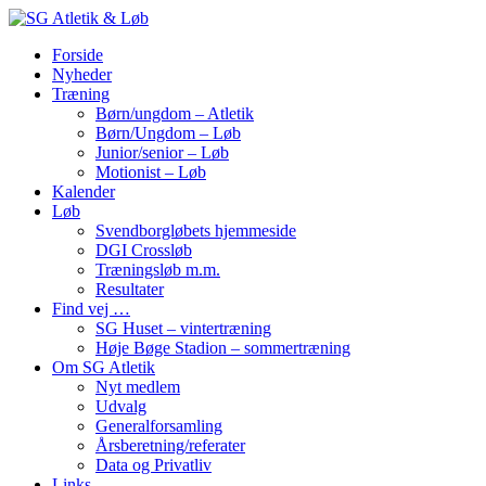
Forside
Nyheder
Træning
Børn/ungdom – Atletik
Børn/Ungdom – Løb
Junior/senior – Løb
Motionist – Løb
Kalender
Løb
Svendborgløbets hjemmeside
DGI Crossløb
Træningsløb m.m.
Resultater
Find vej …
SG Huset – vintertræning
Høje Bøge Stadion – sommertræning
Om SG Atletik
Nyt medlem
Udvalg
Generalforsamling
Årsberetning/referater
Data og Privatliv
Links