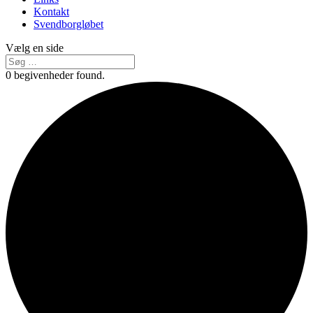
Kontakt
Svendborgløbet
Vælg en side
0 begivenheder found.