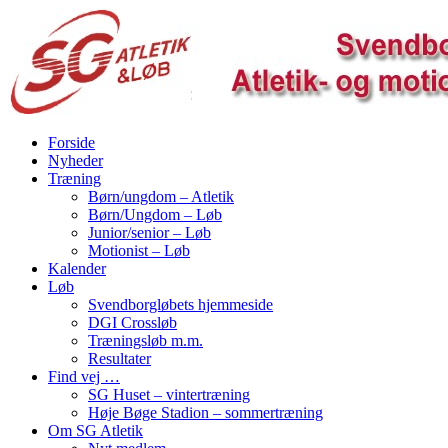
Forside
Nyheder
Træning
Børn/ungdom – Atletik
Børn/Ungdom – Løb
Junior/senior – Løb
Motionist – Løb
Kalender
Løb
Svendborgløbets hjemmeside
DGI Crossløb
Træningsløb m.m.
Resultater
Find vej …
SG Huset – vintertræning
Høje Bøge Stadion – sommertræning
Om SG Atletik