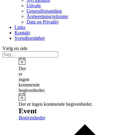
Nyt medlem
Udvalg
Generalforsamling
Årsberetning/referater
Data og Privatliv
Links
Kontakt
Svendborgløbet
Vælg en side
Notice
Der
er
ingen
kommende
begivenheder.
Notice
Der er ingen kommende begivenheder.
Event
Begivenheder