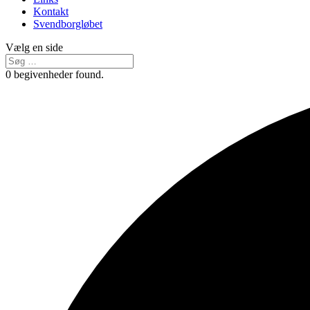
Kontakt
Svendborgløbet
Vælg en side
0 begivenheder found.