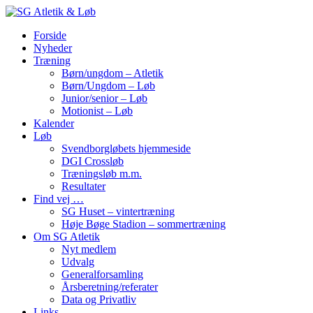
Forside
Nyheder
Træning
Børn/ungdom – Atletik
Børn/Ungdom – Løb
Junior/senior – Løb
Motionist – Løb
Kalender
Løb
Svendborgløbets hjemmeside
DGI Crossløb
Træningsløb m.m.
Resultater
Find vej …
SG Huset – vintertræning
Høje Bøge Stadion – sommertræning
Om SG Atletik
Nyt medlem
Udvalg
Generalforsamling
Årsberetning/referater
Data og Privatliv
Links