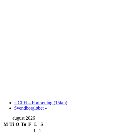
«
CPH – Fortræning (15km)
Svendborgløbet
»
august 2026
M
Ti
O
To
F
L
S
1
2