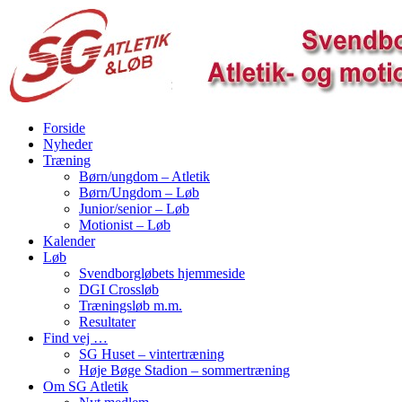
Forside
Nyheder
Træning
Børn/ungdom – Atletik
Børn/Ungdom – Løb
Junior/senior – Løb
Motionist – Løb
Kalender
Løb
Svendborgløbets hjemmeside
DGI Crossløb
Træningsløb m.m.
Resultater
Find vej …
SG Huset – vintertræning
Høje Bøge Stadion – sommertræning
Om SG Atletik