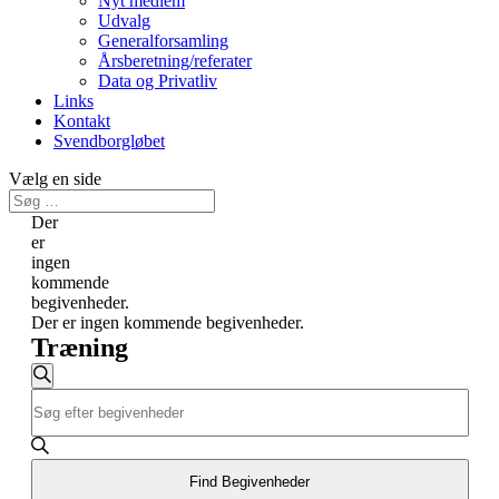
Nyt medlem
Udvalg
Generalforsamling
Årsberetning/referater
Data og Privatliv
Links
Kontakt
Svendborgløbet
Vælg en side
Der
er
ingen
kommende
begivenheder.
Der er ingen kommende begivenheder.
Træning
Begivenheder
Søg
Skriv
Søgning
efter
nøgleord.
begivenheder
og
Søg
efter
visninger
Begivenheder
Find Begivenheder
Navigation
på