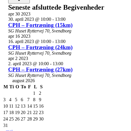
Seneste afsluttede Begivenheder
apr
30
2023
30. april 2023 @ 10:00
-
13:00
CPH – Fortræning (15km)
SG Huset
Ryttervej 70, Svendborg
apr
16
2023
16. april 2023 @ 10:00
-
13:00
CPH – Fortræning (24km)
SG Huset
Ryttervej 70, Svendborg
apr
2
2023
2. april 2023 @ 10:00
-
13:00
CPH – Fortræning (27km)
SG Huset
Ryttervej 70, Svendborg
august 2026
M
Ti
O
To
F
L
S
1
2
3
4
5
6
7
8
9
10
11
12
13
14
15
16
17
18
19
20
21
22
23
24
25
26
27
28
29
30
31